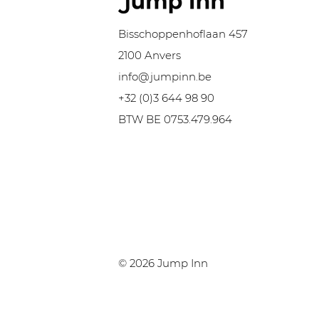
Bisschoppenhoflaan 457
Le port d'Anvers reçoit
P
2100 Anvers
l'autorisation d'agrandir
ré
272 hectares.
d
info@jumpinn.be
+32 (0)3 644 98 90
BTW BE 0753.479.964
© 2026 Jump Inn