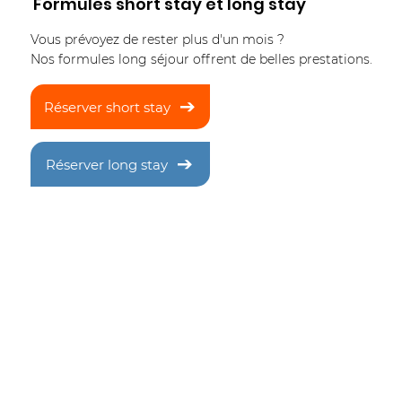
Formules short stay et long stay
Vous prévoyez de rester plus d'un mois ?
rojet INEOS ONE :
Le port d'Anver
Nos formules long séjour offrent de belles prestations.
volutionner le port
capacité de co
'Anvers
avec 7 millions
Réserver short stay
supplémentair
Réserver long stay