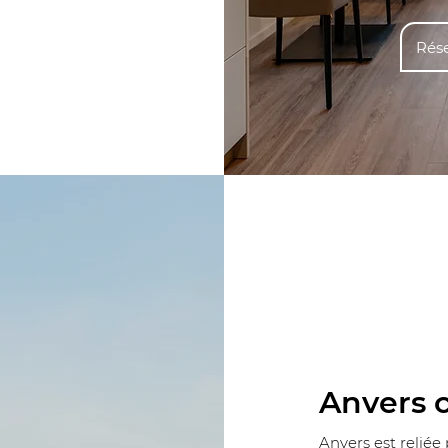
Rése
Anvers c
Anvers est reliée 