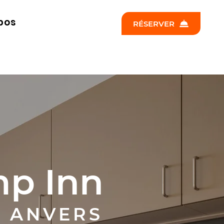
pos
RÉSERVER
mp Inn
À ANVERS