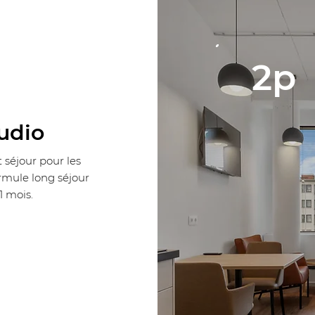
2p
udio
séjour pour les
ormule long séjour
1 mois.