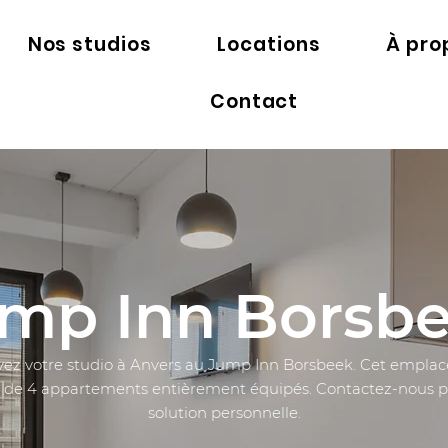
Nos studios
Locations
À pro
Contact
mp Inn Borsb
vez votre studio à Anvers au Jump Inn Borsbeek. Cet empla
 de 4 appartements entièrement équipés. Contactez-nous 
solution personnelle.