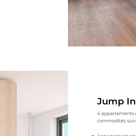
Jump In
4 appartements e
commodités suiva