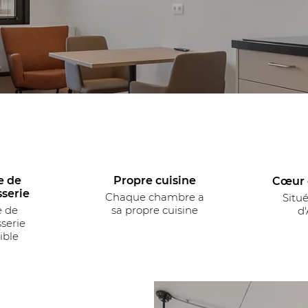
e de
Propre cuisine
Cœur 
sserie
Chaque chambre a
Situ
e de
sa propre cuisine
d
serie
ible