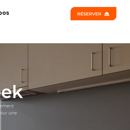
pos
RÉSERVER
eek
cement
pour une