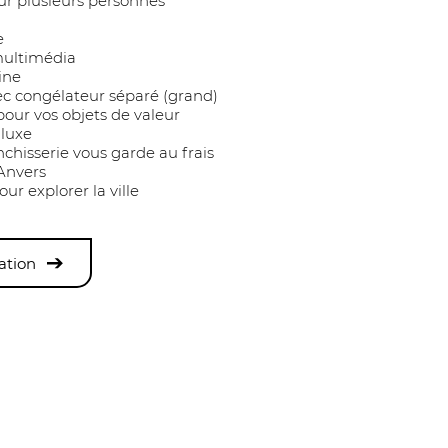
r plusieurs personnes
e
multimédia
ine
ec congélateur séparé (grand)
 pour vos objets de valeur
 luxe
nchisserie vous garde au frais
'Anvers
ur explorer la ville
ation