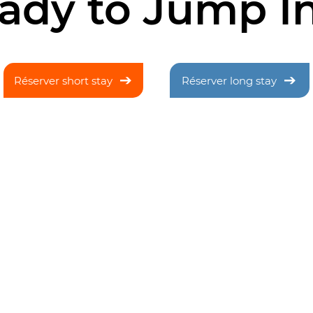
ady to Jump I
Réserver short stay
Réserver long stay