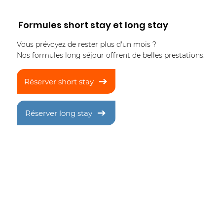
Formules short stay et long stay
Vous prévoyez de rester plus d'un mois ?
rojet INEOS ONE :
L'entreprise c
Nos formules long séjour offrent de belles prestations.
volutionner le port
Borealis investi
'Anvers
dans une nouve
Réserver short stay
Anvers
Réserver long stay