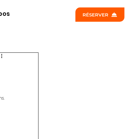
pos
RÉSERVER
ns.