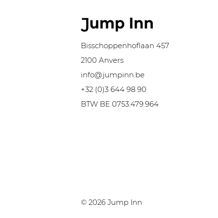
Bisschoppenhoflaan 457
Le port d'Anvers reçoit
P
2100 Anvers
l'autorisation d'agrandir
ré
272 hectares.
d
info@jumpinn.be
+32 (0)3 644 98 90
BTW BE 0753.479.964
© 2026 Jump Inn