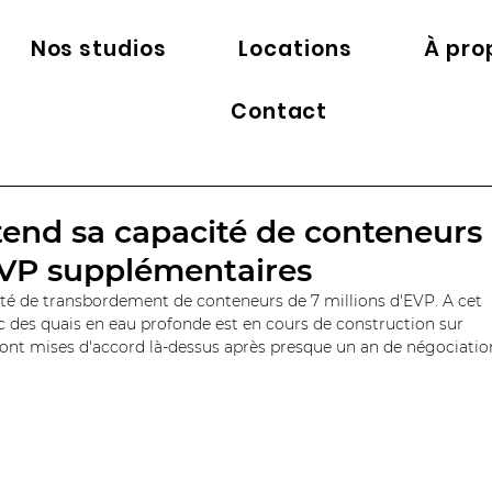
Nos studios
Locations
À pro
Contact
tend sa capacité de conteneurs
'EVP supplémentaires
té de transbordement de conteneurs de 7 millions d'EVP. A cet 
c des quais en eau profonde est en cours de construction sur 
 sont mises d'accord là-dessus après presque un an de négociatio