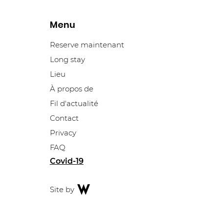
Menu
Reserve maintenant
himique
Long stay
t 1 milliard
Lieu
lle usine à
À propos de
Fil d'actualité
Contact
Privacy
FAQ
Covid-19
Site by